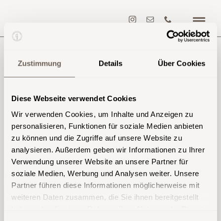
Zum
Inhalt
Togg
springen
Navi
Hom
Category
Zustimmung
Details
Über Cookies
women
Arch
Diese Webseite verwendet Cookies
Gew
Wir verwenden Cookies, um Inhalte und Anzeigen zu
personalisieren, Funktionen für soziale Medien anbieten
Priva
zu können und die Zugriffe auf unsere Website zu
analysieren. Außerdem geben wir Informationen zu Ihrer
Proj
Verwendung unserer Website an unsere Partner für
soziale Medien, Werbung und Analysen weiter. Unsere
Über
Just a cool blog post with
Partner führen diese Informationen möglicherweise mit
weiteren Daten zusammen, die Sie ihnen bereitgestellt
New
Images
haben oder die sie im Rahmen Ihrer Nutzung der Dienste
gesammelt haben.