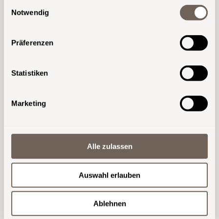
Einwilligungsauswahl
Dezember 30th, 2013
|
Style
Adre
Notwendig
Kont
Präferenzen
Another post with A Gallery
Statistiken
Dezember 16th, 2013
|
Style
Marketing
Alle zulassen
Auswahl erlauben
Ablehnen