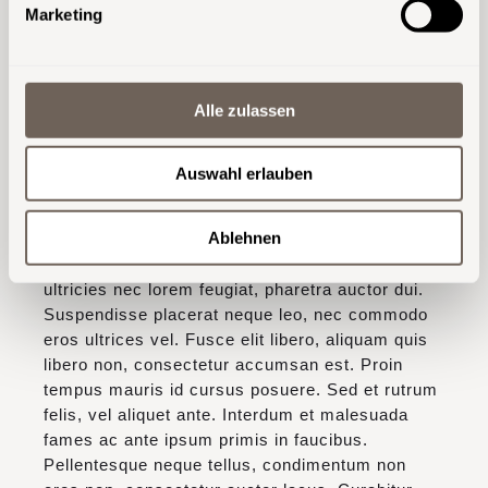
Marketing
laoreet. Sed sed odio tellus. In tristique felis ac
facilisis tempor. Nunc non enim in dolor congue
pulvinar sed sed nisi. Mauris viverra convallis
feugiat. Nam at mauris laoreet, dictum leo at,
Alle zulassen
tristique mi. Aenean pellentesque justo vel diam
elementum iaculis. Nam lobortis cursus
vestibulum. Nulla feugiat mauris felis, auctor
Auswahl erlauben
pretium dui euismod in.
Ablehnen
Vestibulum et enim vitae lectus malesuada
aliquam vitae non mi. Suspendisse tellus eros,
ultricies nec lorem feugiat, pharetra auctor dui.
Suspendisse placerat neque leo, nec commodo
eros ultrices vel. Fusce elit libero, aliquam quis
libero non, consectetur accumsan est. Proin
tempus mauris id cursus posuere. Sed et rutrum
felis, vel aliquet ante. Interdum et malesuada
fames ac ante ipsum primis in faucibus.
Pellentesque neque tellus, condimentum non