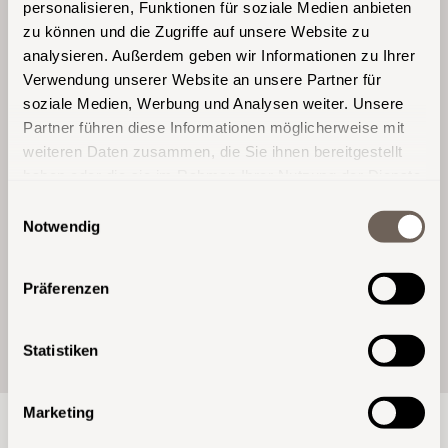
personalisieren, Funktionen für soziale Medien anbieten
zu können und die Zugriffe auf unsere Website zu
Gern erarbeiten wir auch für jede noch
analysieren. Außerdem geben wir Informationen zu Ihrer
so herausfordernde Raumgegebenheit
Verwendung unserer Website an unsere Partner für
zahlreiche, immer noch etwas bessere
soziale Medien, Werbung und Analysen weiter. Unsere
Ideen. Diese kleinen Details mit der
Partner führen diese Informationen möglicherweise mit
großen Funktions- oder Designwirkung,
die den entscheidenden Unterschied
weiteren Daten zusammen, die Sie ihnen bereitgestellt
machen.
haben oder die sie im Rahmen Ihrer Nutzung der Dienste
gesammelt haben.
Einwilligungsauswahl
Notwendig
KONTAKT
Präferenzen
Statistiken
Marketing