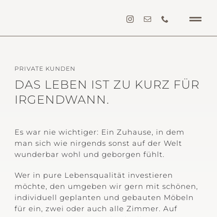
Zum
Inhalt
Togg
springen
Navi
Hom
PRIVATE KUNDEN
Arch
DAS LEBEN IST ZU KURZ FÜR
IRGENDWANN.
Gew
Priva
Es war nie wichtiger: Ein Zuhause, in dem
man sich wie nirgends sonst auf der Welt
Proj
wunderbar wohl und geborgen fühlt.
Über
Wer in pure Lebensqualität investieren
möchte, den umgeben wir gern mit schönen,
individuell geplanten und gebauten Möbeln
New
für ein, zwei oder auch alle Zimmer.
Auf