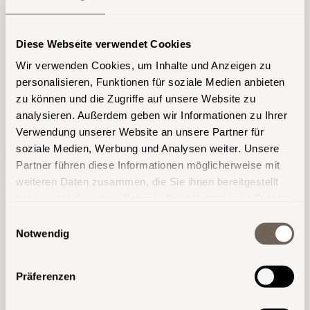
Diese Webseite verwendet Cookies
FILM AB FÜR
Wir verwenden Cookies, um Inhalte und Anzeigen zu
personalisieren, Funktionen für soziale Medien anbieten
DAS
zu können und die Zugriffe auf unsere Website zu
analysieren. Außerdem geben wir Informationen zu Ihrer
GANZ GROSSE
Verwendung unserer Website an unsere Partner für
soziale Medien, Werbung und Analysen weiter. Unsere
KINO
Partner führen diese Informationen möglicherweise mit
weiteren Daten zusammen, die Sie ihnen bereitgestellt
haben oder die sie im Rahmen Ihrer Nutzung der Dienste
gesammelt haben.
Einwilligungsauswahl
Notwendig
Ein Heimkino ist auch für uns bei
Weichenberger ein Projekt mit
Präferenzen
Seltenheitswert! Und genau deshalb eine
reizvolle Herausforderung, der wir uns gern