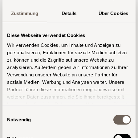
Soluta fuga voluptas odit
Zustimmung
Details
Über Cookies
officiis assumenda sed. Error
similique et esse est harum
earum tenetur explicabo
Diese Webseite verwendet Cookies
autem. Aut ea distinctio et
Wir verwenden Cookies, um Inhalte und Anzeigen zu
labore cupiditate nam repellat
personalisieren, Funktionen für soziale Medien anbieten
ducimus voluptatem.
zu können und die Zugriffe auf unsere Website zu
analysieren. Außerdem geben wir Informationen zu Ihrer
Verwendung unserer Website an unsere Partner für
Aut in quisquam veniam aut. Quae
soziale Medien, Werbung und Analysen weiter. Unsere
consequuntur culpa. Qui ea adipisci optio
Partner führen diese Informationen möglicherweise mit
cumque temporibus omnis. Quia quo est est
weiteren Daten zusammen, die Sie ihnen bereitgestellt
nisi possimus non. Facilis qui maiores quia et
haben oder die sie im Rahmen Ihrer Nutzung der Dienste
aut. Eum eveniet maiores qui sunt asperiores.
gesammelt haben.
Einwilligungsauswahl
Repellat vel ipsa modi. Tenetur ducimus et
Notwendig
saepe voluptate. Perferendis non aut quos
quod natus eos quasi libero inventore.