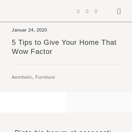
Zum
Inhalt
Togg
springen
Navig
Januar 24, 2020
Home
5 Tips to Give Your Home That
Architekten
Wow Factor
Gewerbe
Privat
Aesthetic
,
Furniture
Projekte & Ideen
Über uns
News