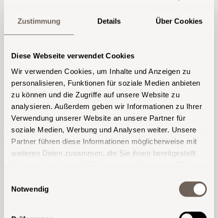
Soluta fuga voluptas odit
Zustimmung
Details
Über Cookies
officiis assumenda sed. Error
similique et esse est harum
earum tenetur explicabo
Diese Webseite verwendet Cookies
autem. Aut ea distinctio et
Wir verwenden Cookies, um Inhalte und Anzeigen zu
labore cupiditate nam repellat
personalisieren, Funktionen für soziale Medien anbieten
ducimus voluptatem.
zu können und die Zugriffe auf unsere Website zu
analysieren. Außerdem geben wir Informationen zu Ihrer
Verwendung unserer Website an unsere Partner für
Aut in quisquam veniam aut. Quae
soziale Medien, Werbung und Analysen weiter. Unsere
consequuntur culpa. Qui ea adipisci optio
Partner führen diese Informationen möglicherweise mit
cumque temporibus omnis. Quia quo est est
weiteren Daten zusammen, die Sie ihnen bereitgestellt
nisi possimus non. Facilis qui maiores quia et
haben oder die sie im Rahmen Ihrer Nutzung der Dienste
aut. Eum eveniet maiores qui sunt asperiores.
gesammelt haben.
Einwilligungsauswahl
Repellat vel ipsa modi. Tenetur ducimus et
Notwendig
saepe voluptate. Perferendis non aut quos
quod natus eos quasi libero inventore.