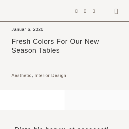
Zum
Inhalt
Togg
springen
Navig
Januar 6, 2020
Home
Fresh Colors For Our New
Architekten
Season Tables
Gewerbe
Privat
Aesthetic
,
Interior Design
Projekte & Ideen
Über uns
News